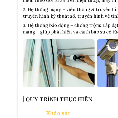
mềm theo dõi từ xa trên điện thoại, máy tín
2. Hệ thống mạng – viễn thông & truyền hìn
truyền hình kỹ thuật số, truyền hình vệ tin
3. Hệ thống báo động – chống trộm:
Lắp đặt
mạng – giúp phát hiện và cảnh báo sự cố tức
QUY TRÌNH THỰC HIỆN
Khảo sát