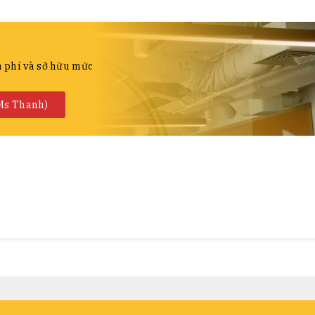
n phí và sở hữu mức
(Ms Thanh)