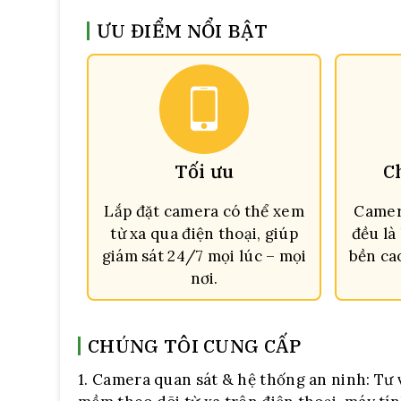
ƯU ĐIỂM NỔI BẬT
Tối ưu
C
Lắp đặt camera có thể xem
Camer
từ xa qua điện thoại, giúp
đều là
giám sát 24/7 mọi lúc – mọi
bền ca
nơi.
CHÚNG TÔI CUNG CẤP
1. Camera quan sát & hệ thống an ninh:
Tư v