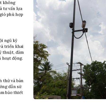
át không
à tư vấn lựa
 gió phù hợp
ội ngũ kỹ
và triển khai
ỹ thuật, đảm
ả hoạt động.
h thử và bàn
ướng dẫn sử
ảm bảo thiết