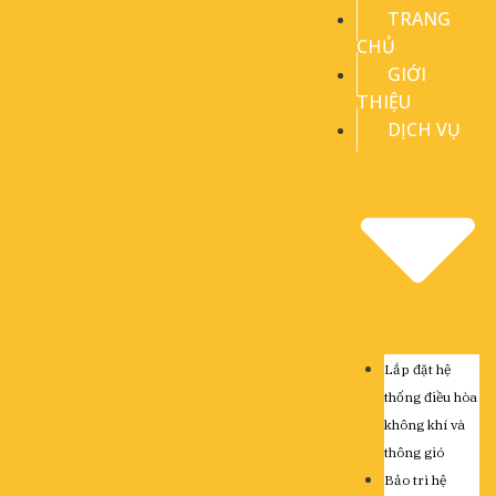
TRANG
CHỦ
GIỚI
THIỆU
DỊCH VỤ
Lắp đặt hệ
thống điều hòa
không khí và
thông gió
Bảo trì hệ