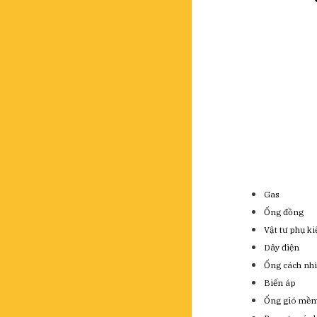
Gas
Ống đồng
Vật tư phụ k
Dây điện
Ống cách nhi
Biến áp
Ống gió mề