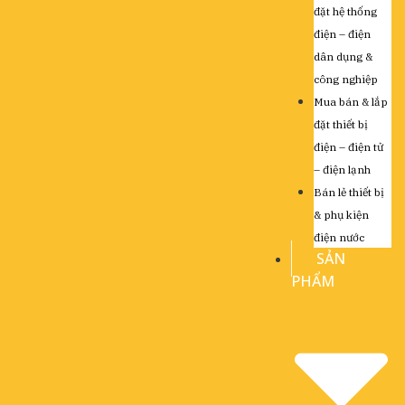
đặt hệ thống
điện – điện
dân dụng &
công nghiệp
Mua bán & lắp
đặt thiết bị
điện – điện tử
– điện lạnh
Bán lẻ thiết bị
& phụ kiện
điện nước
SẢN
PHẨM