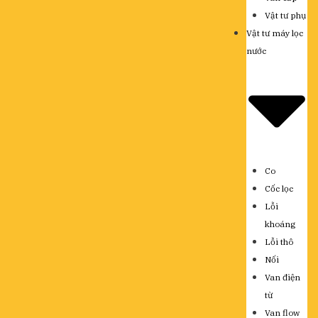
Vật tư phụ
Vật tư máy lọc
nước
Co
Cốc lọc
Lỗi
khoáng
Lỗi thô
Nối
Van điện
từ
Van flow