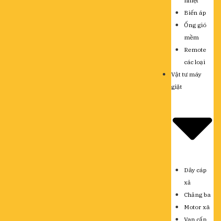
nhiệt
Biến áp
Ống gió
mềm
Remote
các loại
Vật tư máy
giặt
Dây cáp
xả
Chảng ba
Motor xã
Van cấp