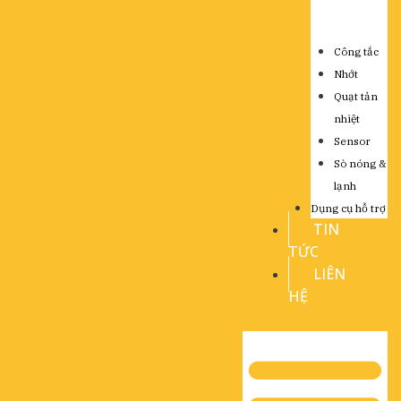
Công tắc
Nhớt
Quạt tản
nhiệt
Sensor
Sò nóng &
lạnh
Dụng cụ hỗ trợ
TIN
TỨC
LIÊN
HỆ