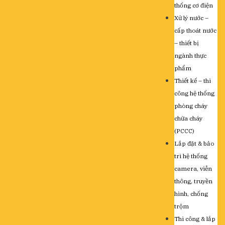
thống cơ điện
Xử lý nước –
cấp thoát nước
– thiết bị
ngành thực
phẩm
Thiết kế – thi
công hệ thống
phòng cháy
chữa cháy
(PCCC)
Lắp đặt & bảo
trì hệ thống
camera, viễn
thông, truyền
hình, chống
trộm
Thi công & lắp