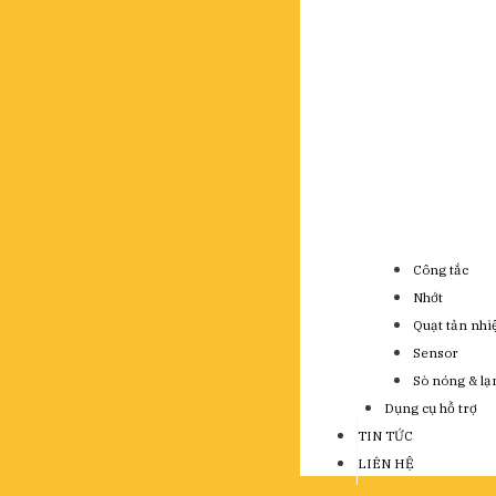
Công tắc
Nhớt
Quạt tản nhi
Sensor
Sò nóng & lạ
Dụng cụ hỗ trợ
TIN TỨC
LIÊN HỆ