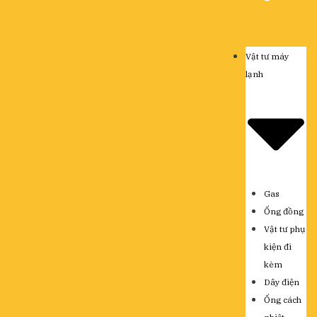
Vật tư máy
lạnh
Gas
Ống đồng
Vật tư phụ
kiện đi
kèm
Dây điện
Ống cách