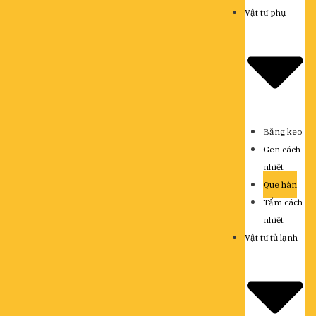
Vật tư phụ
Băng keo
Gen cách
nhiệt
Que hàn
Tấm cách
nhiệt
Vật tư tủ lạnh