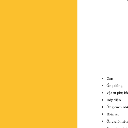
Gas
Ống đồng
Vật tư phụ k
Dây điện
Ống cách nhi
Biến áp
Ống gió mề