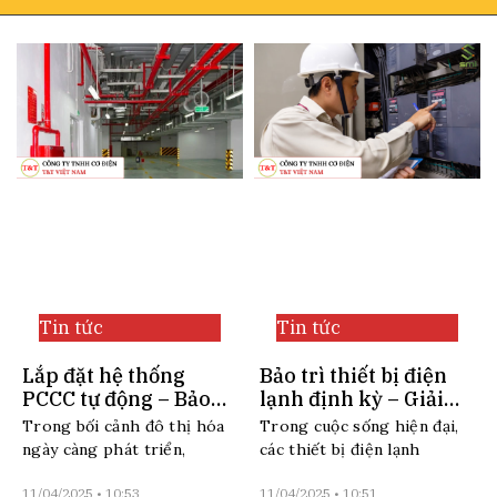
Tin tức
Tin tức
Lắp đặt hệ thống
Bảo trì thiết bị điện
PCCC tự động – Bảo
lạnh định kỳ – Giải
vệ tài sản và tính
pháp tiết kiệm dài
Trong bối cảnh đô thị hóa
Trong cuộc sống hiện đại,
mạng một cách chủ
hạn
ngày càng phát triển,
các thiết bị điện lạnh
động
11/04/2025
10:53
11/04/2025
10:51