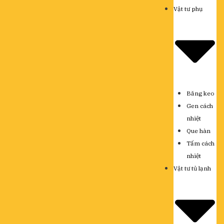
Vật tư phụ
Băng keo
Gen cách
nhiệt
Que hàn
Tấm cách
nhiệt
Vật tư tủ lạnh