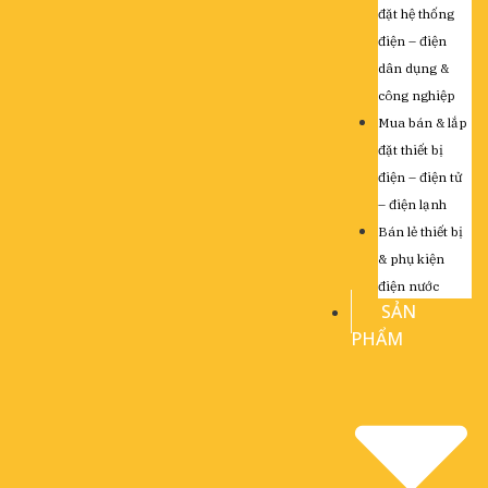
đặt hệ thống
điện – điện
dân dụng &
công nghiệp
Mua bán & lắp
đặt thiết bị
điện – điện tử
– điện lạnh
Bán lẻ thiết bị
& phụ kiện
điện nước
SẢN
PHẨM