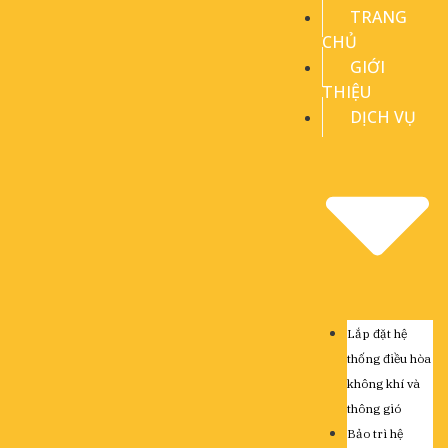
TRANG
CHỦ
GIỚI
THIỆU
DỊCH VỤ
Lắp đặt hệ
thống điều hòa
không khí và
thông gió
Bảo trì hệ