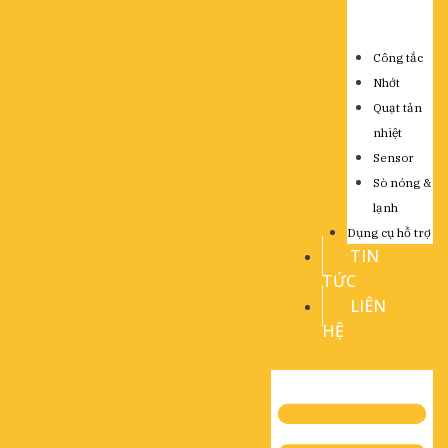
Công tắc
Nhớt
Quạt tản
nhiệt
Sensor
Sò nóng &
lạnh
Dụng cụ hỗ trợ
TIN
TỨC
LIÊN
HỆ