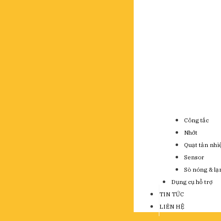
Công tắc
Nhớt
Quạt tản nhi
Sensor
Sò nóng & lạ
Dụng cụ hỗ trợ
TIN TỨC
LIÊN HỆ