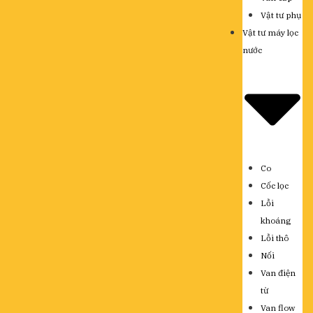
Vật tư phụ
Vật tư máy lọc
nước
Co
Cốc lọc
Lỗi
khoáng
Lỗi thô
Nối
Van điện
từ
Van flow