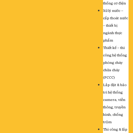
thống cơ điện
Xử lý nước –
cấp thoát nước
– thiết bị
ngành thực
phẩm
Thiết kế – thi
công hệ thống
phòng cháy
chữa cháy
(PCCC)
Lắp đặt & bảo
trì hệ thống
camera, viễn
thông, truyền
hình, chống
trộm
Thi công & lắp