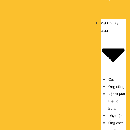
Vật tư máy
lạnh
Gas
Ống đồng
Vật tư phụ
kiện đi
kèm
Dây điện
Ống cách