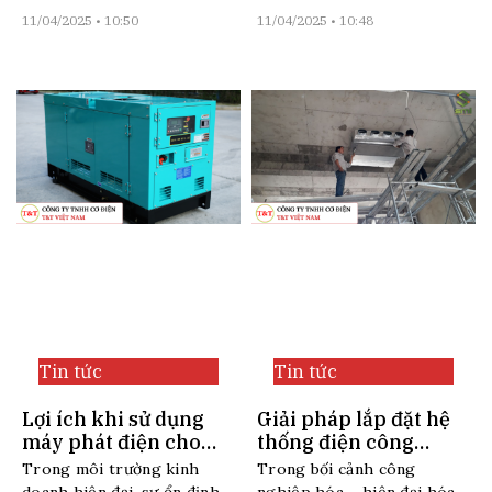
11/04/2025
10:50
11/04/2025
10:48
Tin tức
Tin tức
Lợi ích khi sử dụng
Giải pháp lắp đặt hệ
máy phát điện cho
thống điện công
doanh nghiệp vừa và
nghiệp an toàn và tối
Trong môi trường kinh
Trong bối cảnh công
nhỏ
ưu