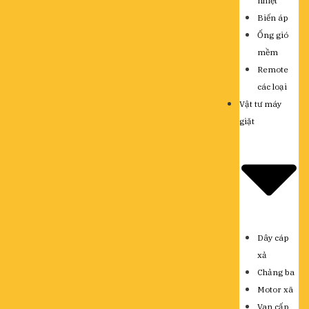
nhiệt
Biến áp
Ống gió
mềm
Remote
các loại
Vật tư máy
giặt
Dây cáp
xả
Chảng ba
Motor xã
Van cấp