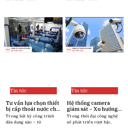
Tin tức
Tin tức
Tư vấn lựa chọn thiết
Hệ thống camera
bị cấp thoát nước cho
giám sát – Xu hướng
công trình dân dụng
bảo vệ an ninh hiện
Trong bất kỳ công trình
Trong thời đại công nghệ
đại
dân dụng nào – từ
số phát triển vượt bậc,