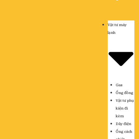
Vật tư máy
lạnh
Gas
Ống đồng
Vật tư phụ
kiện đi
kèm
Dây điện
Ống cách