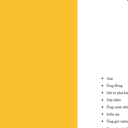
Gas
Ống đồng
Vật tư phụ k
Dây điện
Ống cách nhi
Biến áp
Ống gió mề