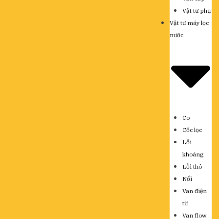
Vật tư phụ
Vật tư máy lọc
nước
Co
Cốc lọc
Lỗi
khoáng
Lỗi thô
Nối
Van điện
từ
Van flow