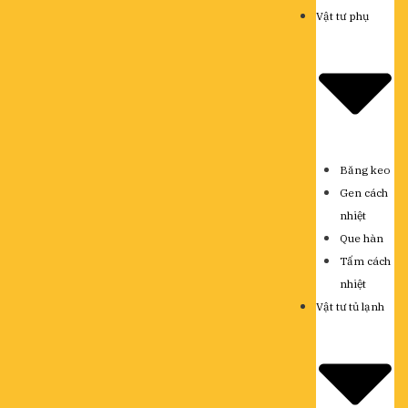
Vật tư phụ
Băng keo
Gen cách
nhiệt
Que hàn
Tấm cách
nhiệt
Vật tư tủ lạnh