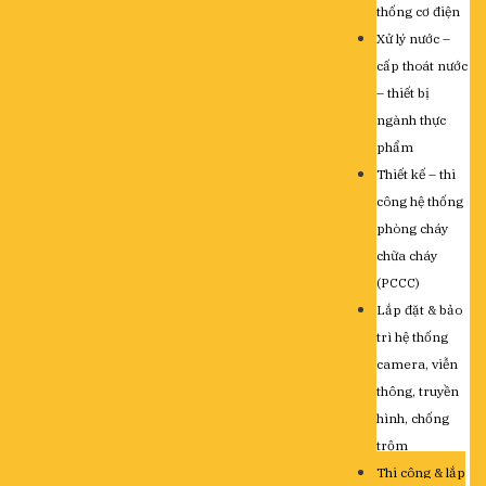
thống cơ điện
Xử lý nước –
cấp thoát nước
– thiết bị
ngành thực
phẩm
Thiết kế – thi
công hệ thống
phòng cháy
chữa cháy
(PCCC)
Lắp đặt & bảo
trì hệ thống
camera, viễn
thông, truyền
hình, chống
trộm
Thi công & lắp