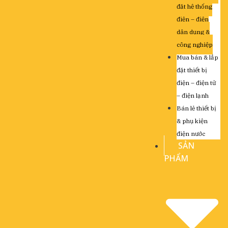
đặt hệ thống
điện – điện
dân dụng &
công nghiệp
Mua bán & lắp
đặt thiết bị
điện – điện tử
– điện lạnh
Bán lẻ thiết bị
& phụ kiện
điện nước
SẢN
PHẨM