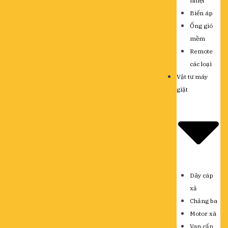
nhiệt
Biến áp
Ống gió
mềm
Remote
các loại
Vật tư máy
giặt
Dây cáp
xả
Chảng ba
Motor xã
Van cấp