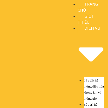
TRANG
CHỦ
GIỚI
THIỆU
DỊCH VỤ
Lắp đặt hệ
thống điều hòa
không khí và
thông gió
Bảo trì hệ