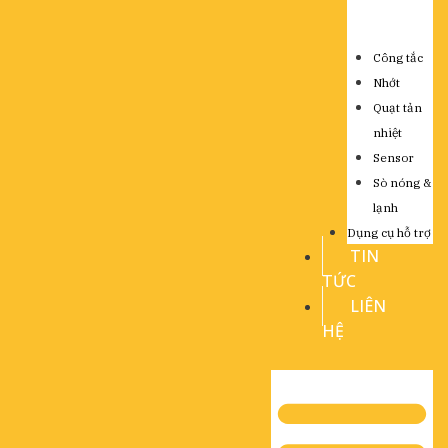
Công tắc
Nhớt
Quạt tản
nhiệt
Sensor
Sò nóng &
lạnh
Dụng cụ hỗ trợ
TIN
TỨC
LIÊN
HỆ