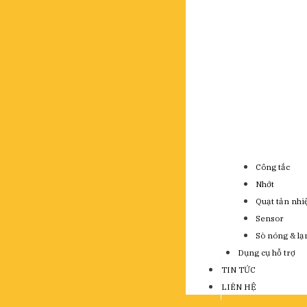
Công tắc
Nhớt
Quạt tản nhi
Sensor
Sò nóng & lạ
Dụng cụ hỗ trợ
TIN TỨC
LIÊN HỆ