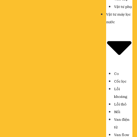
Vật tư phụ
Vật tư máy lọc
nước
Co
Cốc lọc
Lỗi
khoáng
Lỗi thô
Nối
Van điện
từ
Van flow