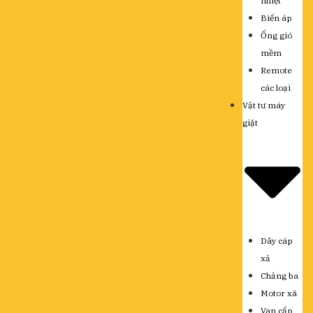
nhiệt
Biến áp
Ống gió
mềm
Remote
các loại
Vật tư máy
giặt
Dây cáp
xả
Chảng ba
Motor xã
Van cấp