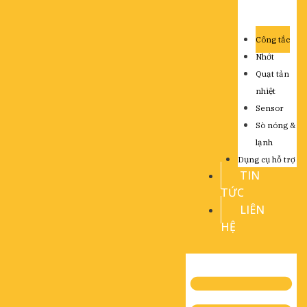
Công tắc
Nhớt
Quạt tản
nhiệt
Sensor
Sò nóng &
lạnh
Dụng cụ hỗ trợ
TIN
TỨC
LIÊN
HỆ