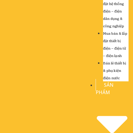
đặt hệ thống
điện – điện
dân dụng &
công nghiệp
Mua bán & lắp
đặt thiết bị
điện – điện tử
– điện lạnh
Bán lẻ thiết bị
& phụ kiện
điện nước
SẢN
PHẨM