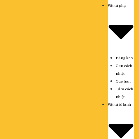
Vật tư phụ
Băng keo
Gen cách
nhiệt
Que hàn
Tấm cách
nhiệt
Vật tư tủ lạnh