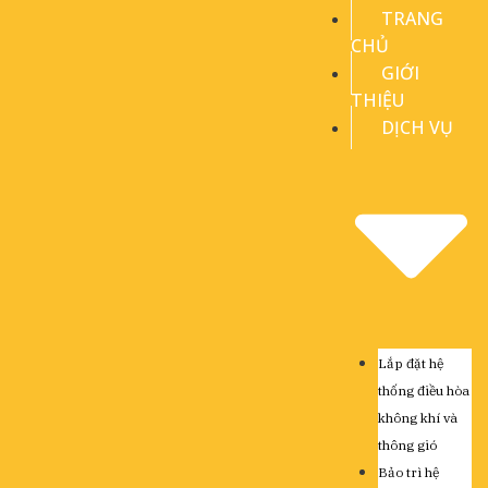
TRANG
CHỦ
GIỚI
THIỆU
DỊCH VỤ
Lắp đặt hệ
thống điều hòa
không khí và
thông gió
Bảo trì hệ