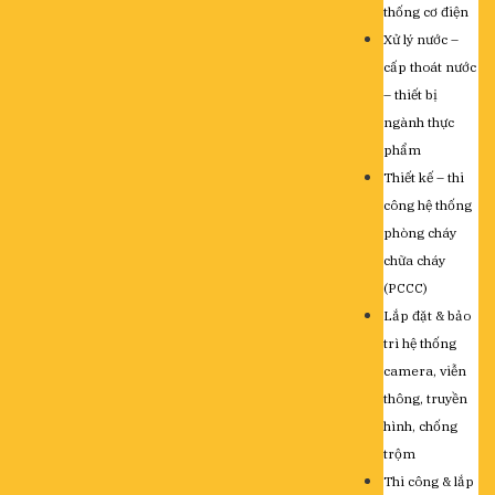
thống cơ điện
Xử lý nước –
cấp thoát nước
– thiết bị
ngành thực
phẩm
Thiết kế – thi
công hệ thống
phòng cháy
chữa cháy
(PCCC)
Lắp đặt & bảo
trì hệ thống
camera, viễn
thông, truyền
hình, chống
trộm
Thi công & lắp