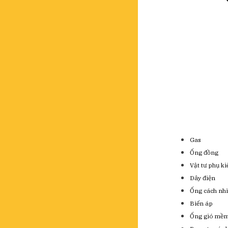
Gas
Ống đồng
Vật tư phụ k
Dây điện
Ống cách nhi
Biến áp
Ống gió mề