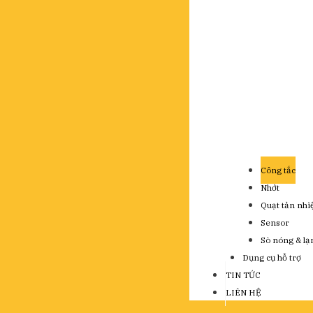
Công tắc
Nhớt
Quạt tản nhi
Sensor
Sò nóng & lạ
Dụng cụ hỗ trợ
TIN TỨC
LIÊN HỆ