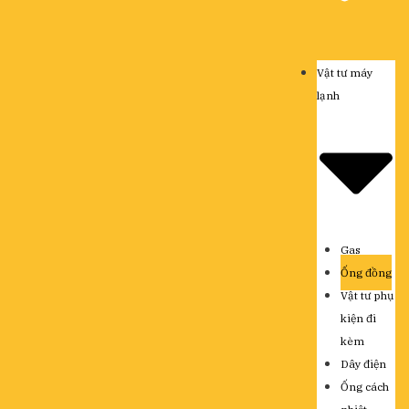
Vật tư máy
lạnh
Gas
Ống đồng
Vật tư phụ
kiện đi
kèm
Dây điện
Ống cách