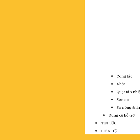
Công tắc
Nhớt
Quạt tản nhi
Sensor
Sò nóng & lạ
Dụng cụ hỗ trợ
TIN TỨC
LIÊN HỆ