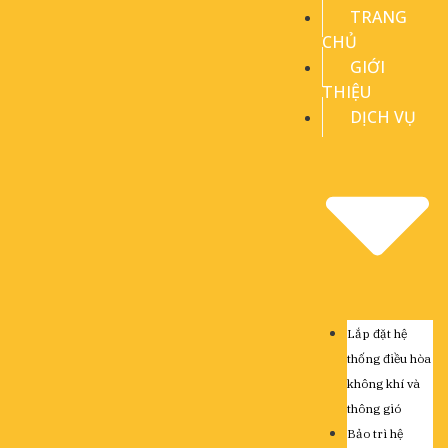
TRANG
CHỦ
GIỚI
THIỆU
DỊCH VỤ
Lắp đặt hệ
thống điều hòa
không khí và
thông gió
Bảo trì hệ