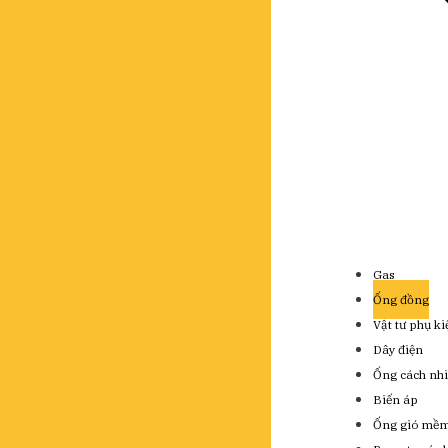
Gas
Ống đồng
Vật tư phụ k
Dây điện
Ống cách nhi
Biến áp
Ống gió mề