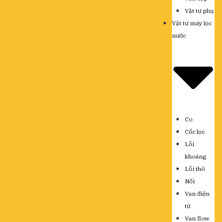
Vật tư phụ
Vật tư máy lọc
nước
Co
Cốc lọc
Lỗi
khoáng
Lỗi thô
Nối
Van điện
từ
Van flow