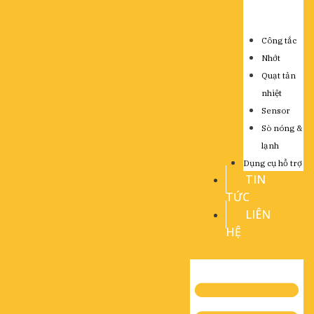
Công tắc
Nhớt
Quạt tản
nhiệt
Sensor
Sò nóng &
lạnh
Dụng cụ hỗ trợ
TIN
TỨC
LIÊN
HỆ