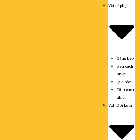
Vật tư phụ
Băng keo
Gen cách
nhiệt
Que hàn
Tấm cách
nhiệt
Vật tư tủ lạnh