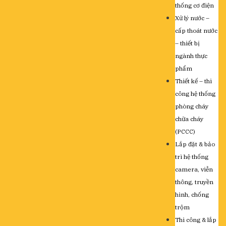
thống cơ điện
Xử lý nước –
cấp thoát nước
– thiết bị
ngành thực
phẩm
Thiết kế – thi
công hệ thống
phòng cháy
chữa cháy
(PCCC)
Lắp đặt & bảo
trì hệ thống
camera, viễn
thông, truyền
hình, chống
trộm
Thi công & lắp