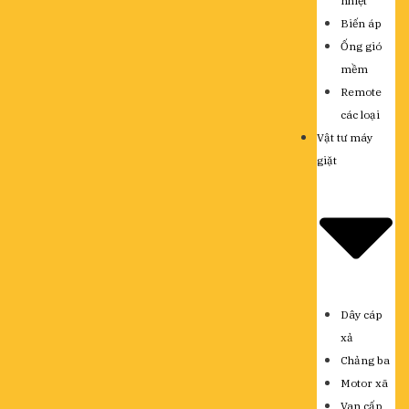
nhiệt
Biến áp
Ống gió
mềm
Remote
các loại
Vật tư máy
giặt
Dây cáp
xả
Chảng ba
Motor xã
Van cấp