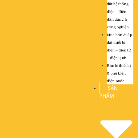
đặt hệ thống
điện – điện
dân dụng &
công nghiệp
Mua bán & lắp
đặt thiết bị
điện – điện tử
– điện lạnh
Bán lẻ thiết bị
& phụ kiện
điện nước
SẢN
PHẨM