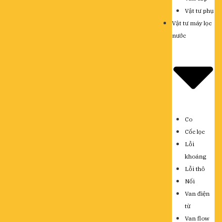
Vật tư phụ
Vật tư máy lọc
nước
Co
Cốc lọc
Lỗi
khoáng
Lỗi thô
Nối
Van điện
từ
Van flow