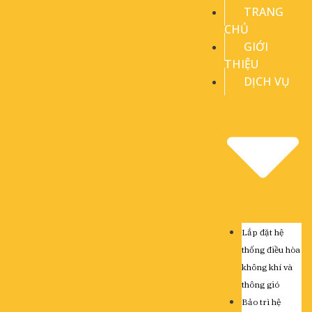
TRANG
CHỦ
GIỚI
THIỆU
DỊCH VỤ
Lắp đặt hệ
thống điều hòa
không khí và
thông gió
Bảo trì hệ