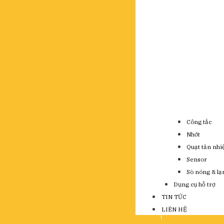
Công tắc
Nhớt
Quạt tản nhi
Sensor
Sò nóng & lạ
Dụng cụ hỗ trợ
TIN TỨC
LIÊN HỆ