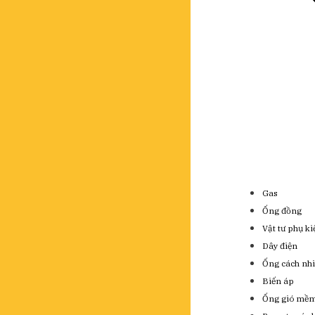
Gas
Ống đồng
Vật tư phụ k
Dây điện
Ống cách nhi
Biến áp
Ống gió mề