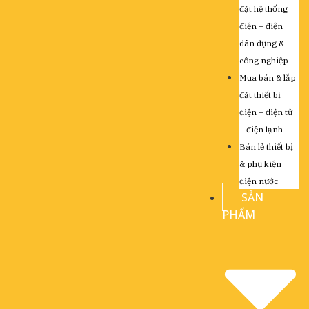
đặt hệ thống
điện – điện
dân dụng &
công nghiệp
Mua bán & lắp
đặt thiết bị
điện – điện tử
– điện lạnh
Bán lẻ thiết bị
& phụ kiện
điện nước
SẢN
PHẨM