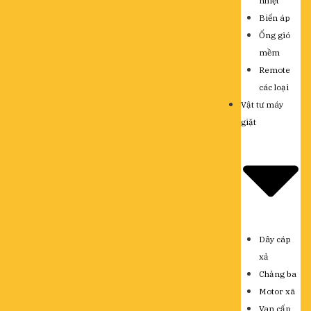
nhiệt
Biến áp
Ống gió
mềm
Remote
các loại
Vật tư máy
giặt
Dây cáp
xả
Chảng ba
Motor xã
Van cấp