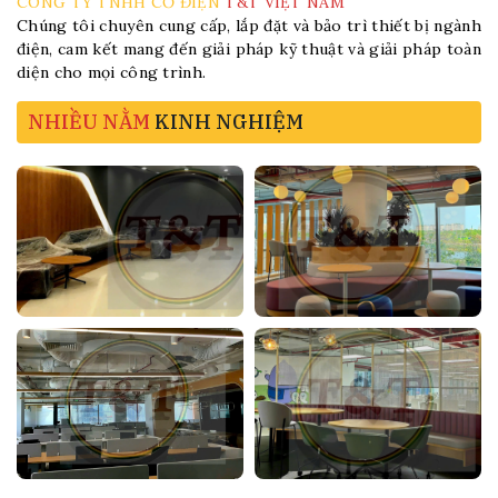
CÔNG TY TNHH CƠ ĐIỆN
T&T VIỆT NAM
Chúng tôi chuyên cung cấp, lắp đặt và bảo trì thiết bị ngành
điện, cam kết mang đến giải pháp kỹ thuật và giải pháp toàn
diện cho mọi công trình.
NHIỀU NẰM
KINH NGHIỆM