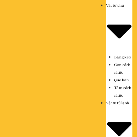
Vật tư phụ
Băng keo
Gen cách
nhiệt
Que hàn
Tấm cách
nhiệt
Vật tư tủ lạnh