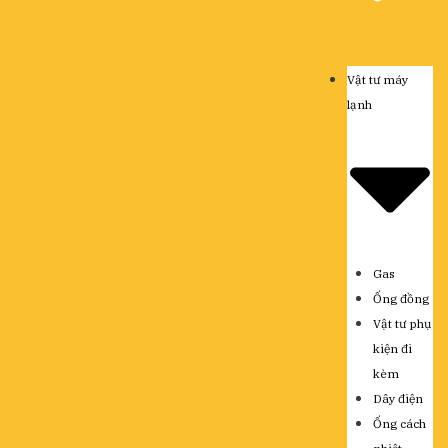
Vật tư máy
lạnh
Gas
Ống đồng
Vật tư phụ
kiện đi
kèm
Dây điện
Ống cách