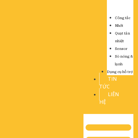
Công tắc
Nhớt
Quạt tản
nhiệt
Sensor
Sò nóng &
lạnh
Dụng cụ hỗ trợ
TIN
TỨC
LIÊN
HỆ