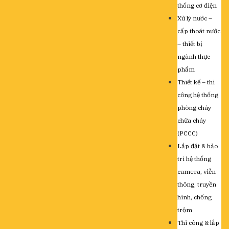
thống cơ điện
Xử lý nước –
cấp thoát nước
– thiết bị
ngành thực
phẩm
Thiết kế – thi
công hệ thống
phòng cháy
chữa cháy
(PCCC)
Lắp đặt & bảo
trì hệ thống
camera, viễn
thông, truyền
hình, chống
trộm
Thi công & lắp