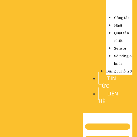
Công tắc
Nhớt
Quạt tản
nhiệt
Sensor
Sò nóng &
lạnh
Dụng cụ hỗ trợ
TIN
TỨC
LIÊN
HỆ