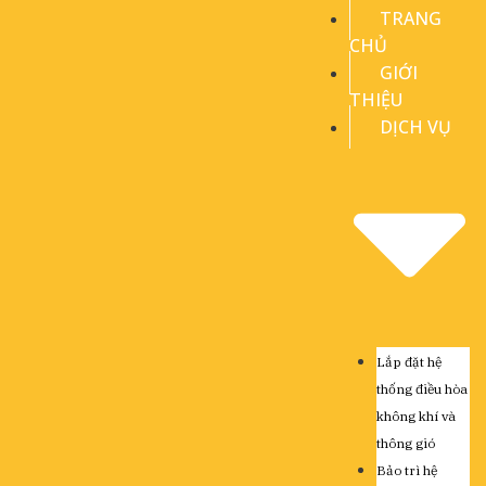
TRANG
CHỦ
GIỚI
THIỆU
DỊCH VỤ
Lắp đặt hệ
thống điều hòa
không khí và
thông gió
Bảo trì hệ