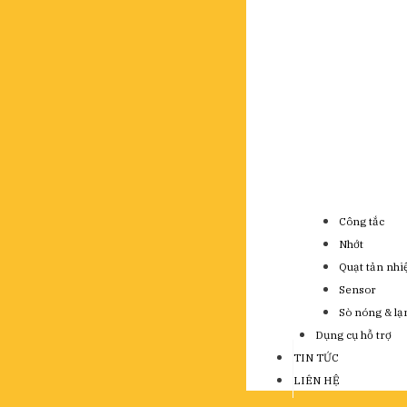
Công tắc
Nhớt
Quạt tản nhi
Sensor
Sò nóng & lạ
Dụng cụ hỗ trợ
TIN TỨC
LIÊN HỆ