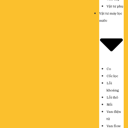
Vật tư phụ
Vật tư máy lọc
nước
Co
Cốc lọc
Lỗi
khoáng
Lỗi thô
Nối
Van điện
từ
Van flow