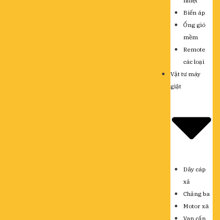
nhiệt
Biến áp
Ống gió
mềm
Remote
các loại
Vật tư máy
giặt
Dây cáp
xả
Chảng ba
Motor xã
Van cấp