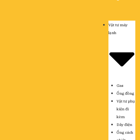
Vật tư máy
lạnh
Gas
Ống đồng
Vật tư phụ
kiện đi
kèm
Dây điện
Ống cách