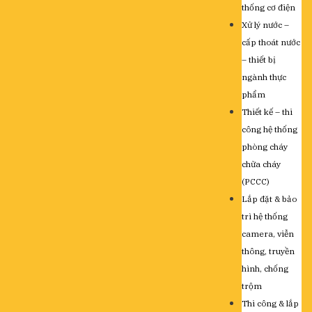
thống cơ điện
Xử lý nước –
cấp thoát nước
– thiết bị
ngành thực
phẩm
Thiết kế – thi
công hệ thống
phòng cháy
chữa cháy
(PCCC)
Lắp đặt & bảo
trì hệ thống
camera, viễn
thông, truyền
hình, chống
trộm
Thi công & lắp