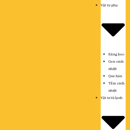
Vật tư phụ
Băng keo
Gen cách
nhiệt
Que hàn
Tấm cách
nhiệt
Vật tư tủ lạnh