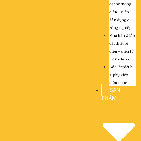
đặt hệ thống
điện – điện
dân dụng &
công nghiệp
Mua bán & lắp
đặt thiết bị
điện – điện tử
– điện lạnh
Bán lẻ thiết bị
& phụ kiện
điện nước
SẢN
PHẨM