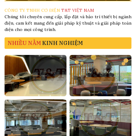
CÔNG TY TNHH CƠ ĐIỆN
T&T VIỆT NAM
Chúng tôi chuyên cung cấp, lắp đặt và bảo trì thiết bị ngành
điện, cam kết mang đến giải pháp kỹ thuật và giải pháp toàn
diện cho mọi công trình.
NHIỀU NẰM
KINH NGHIỆM