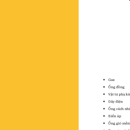
Gas
Ống đồng
Vật tư phụ k
Dây điện
Ống cách nhi
Biến áp
Ống gió mề